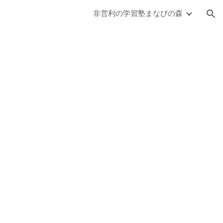
非営利の学習塾まなびの森
ion