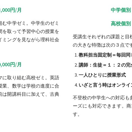
,000円/月
中学個別 9
組む中学ゼミ。中学生のゼミ
高校個別 9
間を取って予習中心の授業を
受講生それぞれの課題と目
イミングを見ながら理科社会
の大きな特徴は次の３点で
教科担当固定制＝毎回同
,000円/月
講師：生徒＝１：２の完
一人ひとりに授業形式
マに取り組む高校ゼミ。英語
いざと言う時はオンライ
授業、数学は学校の進度に合
前は開講科目に加えて、古典
不登校の中学生への対応も
ーズにも対応できます。商
す。