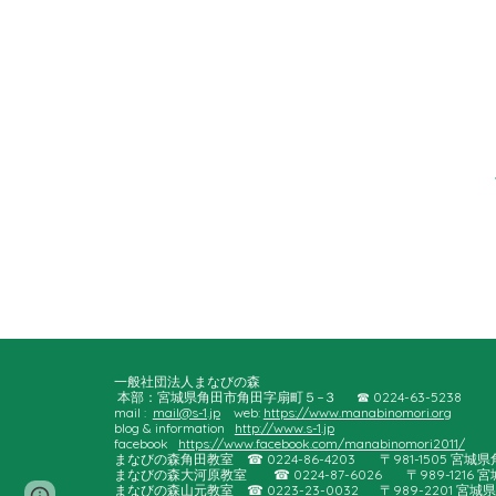
一般社団法人まなびの森
本部：宮城県角田市角田字扇町５−３ ☎︎ 0224-63-5238
mail :
mail@s-1.jp
web:
https://www.manabinomori.org
blog & information
http://www.s-1.jp
facebook
https://www.facebook.com/manabinomori2011/
まなびの森角田教室
☎︎ 0224-86-4203
〒981-1505 宮
まなびの森大河原教室
☎︎ 0224-8
7
-
6026
〒989-1216
まなびの森
山元
教室
☎︎ 022
3
-23-
0032
〒989-2201 
Page
Report abuse