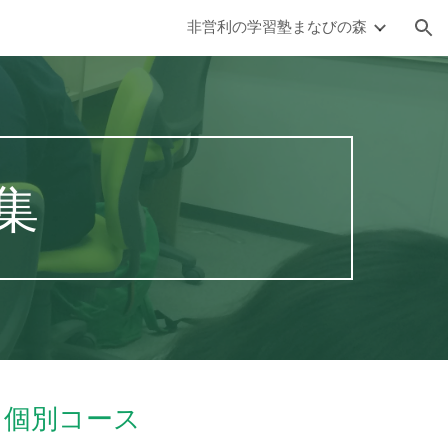
非営利の学習塾まなびの森
ion
集
個別コース