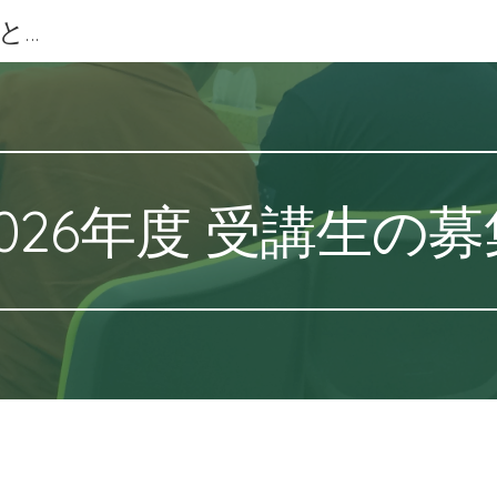
角田・大河原・山元 | 学習塾と学習支援 | まなびの森
ip to main content
Skip to navigat
2026年度 受講生の募