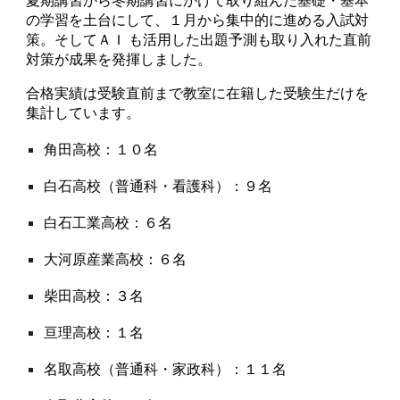
夏期講習から冬期講習にかけて取り組んだ基礎・基本
の学習を土台にして、１月から集中的に進める入試対
策。そしてＡＩ も活用した出題予測も取り入れた直前
対策が成果を発揮しました。
合格実績は受験直前まで教室に在籍した受験生だけを
集計しています。
角田高校：
１０
名
白石高校（普通科・看護科）：
９
名
白石工業高校：
６
名
大河原産業高校：
６
名
柴田高校：
３
名
亘理高校：
１
名
名取高校（普通科・家政科）：
１１
名