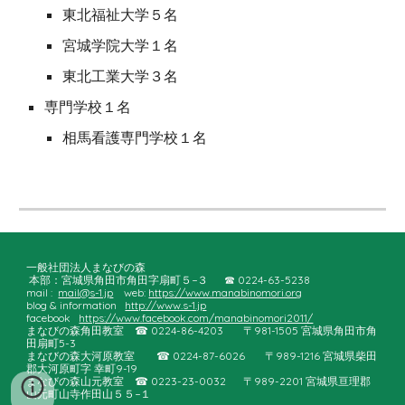
東北福祉大学
５
名
宮城学院大学１名
東北工業大学
３
名
専門学校
１
名
相馬
看護専門学校１名
一般社団法人まなびの森
本部：宮城県角田市角田字扇町５−３ ☎︎ 0224-63-5238
mail :
mail@s-1.jp
web:
https://www.manabinomori.org
blog & information
http://www.s-1.jp
facebook
https://www.facebook.com/manabinomori2011/
まなびの森角田教室
☎︎ 0224-86-4203
〒981-1505 宮城県角田市角
田扇町5-3
まなびの森大河原教室
☎︎ 0224-8
7
-
6026
〒989-1216 宮城県柴田
郡大河原町字 幸町9-19
まなびの森
山元
教室
☎︎ 022
3
-23-
0032
〒989-2201 宮城県亘理郡
山元町山寺作田山５５−１