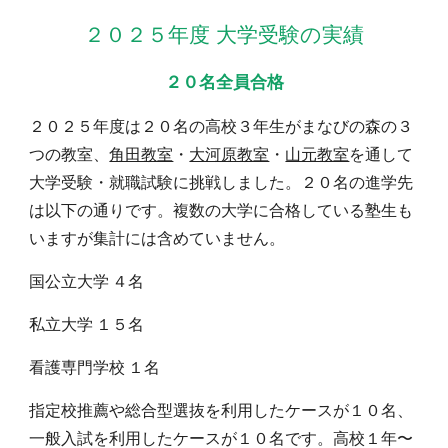
２０２
５
年度 大学受験の実績
２０名全員合格
２０２
５
年度は２
０
名の高校３年生がまなびの森の３
つの教室、
角田教室
・
大河原教室
・
山元教室
を通して
大学受験・就職試験に挑戦しました。２
０
名の進学先
は以下の通りです。複数の
大学に合格している塾生も
いますが集計には含めていません。
国公立大学
４
名
私立大学
１５
名
看護
専門学校
１
名
指定校推薦や総合型選抜を利用したケースが１０名、
一般入試を利用したケースが１０名です。高校１年〜