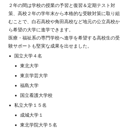
２年の間は学校の授業の予習と復習＆定期テスト対
策、高校２年の学年末から本格的な受験対策に取り組
むことで、白石高校
や
角田高校など地元の公立高校か
ら希望の大学に進学できます。
医療・福祉系の専門学校へ進学を希望する高校生の受
験サポートも堅実な成果を出せまし
た。
国立大学
４
名
東北大学
東京学芸大学
福島大学
国立看護大学校
私立大学１
５
名
成城大学１
東北学院大学
５
名