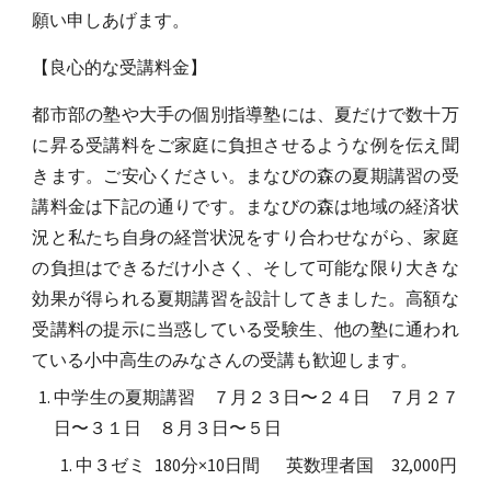
願い申しあげます。
【良心的な受講料金】
都市部の塾や大手の個別指導塾には、夏だけで数十万
に昇る受講料をご家庭に負担させるような例を伝え聞
きます。ご安心ください。まなびの森の夏期講習の受
講料金は下記の通りです。まなびの森は地域の経済状
況と私たち自身の経営状況をすり合わせながら、家庭
の負担はできるだけ小さく、そして可能な限り大きな
効果が得られる夏期講習を設計してきました。高額な
受講料の提示に当惑している受験生、他の塾に通われ
ている小中高生のみなさんの受講も歓迎します。
中学生の夏期講習 ７月２３日〜２４日 ７月２７
日〜３１日 ８
月
３
日〜
５
日
中３ゼミ
180分×10日間
英数理者国
32,000円