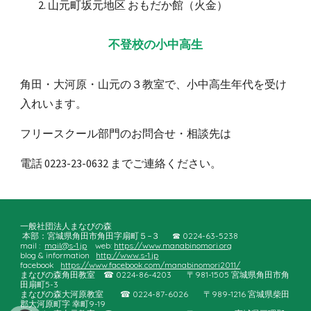
山元町坂元地区 おもだか館（火金）
不登校の小中高生
角田・大河原・山元の３教室で、小中高生年代を受け
入れいます。
フリースクール部門のお問合せ・相談先は
電話 0223-23-0632 までご連絡ください。
一般社団法人まなびの森
本部：宮城県角田市角田字扇町５−３ ☎︎ 0224-63-5238
mail :
mail@s-1.jp
web:
https://www.manabinomori.org
blog & information
http://www.s-1.jp
facebook
https://www.facebook.com/manabinomori2011/
まなびの森角田教室
☎︎ 0224-86-4203
〒981-1505 宮城県角田市角
田扇町5-3
まなびの森大河原教室
☎︎ 0224-8
7
-
6026
〒989-1216 宮城県柴田
郡大河原町字 幸町9-19