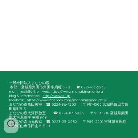
一般社団法人まなびの森
本部：宮城県角田市角田字扇町５−３ ☎︎ 0224-63-5238
mail :
mail@s-1.jp
web:
https://www.manabinomori.org
blog & information
http://www.s-1.jp
facebook
https://www.facebook.com/manabinomori2011/
まなびの森角田教室
☎︎ 0224-86-4203
〒981-1505 宮城県角田市角
田扇町5-3
まなびの森大河原教室
☎︎ 0224-8
7
-
6026
〒989-1216 宮城県柴田
郡大河原町字 幸町9-19
まなびの森
山元
教室
☎︎ 022
3
-23-
0032
〒989-2201 宮城県亘理郡
山元町山寺作田山５５−１